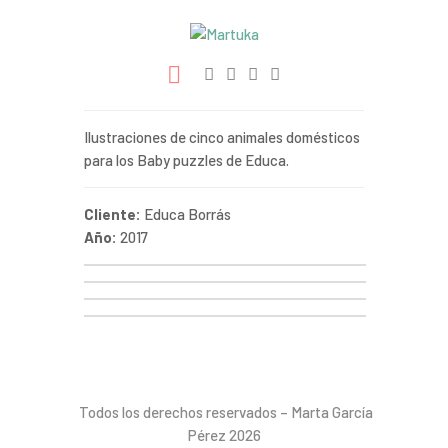
Ilustración
Libros
Ilustraciones de cinco animales domésticos
para los Baby puzzles de Educa.
Proyectos
Cliente:
Educa Borrás
Contacto
Año:
2017
Todos los derechos reservados – Marta García
Pérez 2026